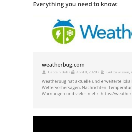
Everything you need to know:
weatherbug.com
Captain Bob
•
April 8, 2020
•
Gut zu wissen
,
WeatherBug hat aktuelle und erweiterte loka
Wettervorhersagen, Nachrichten, Temperatur, 
Warnungen und vieles mehr. https://weathe