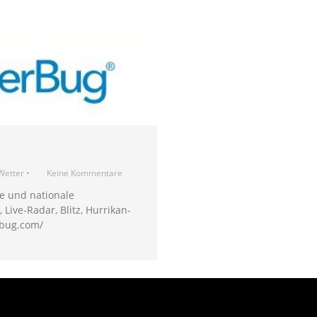
Wetter
•
Keine Kommentare
le und nationale
Live-Radar, Blitz, Hurrikan-
rbug.com/