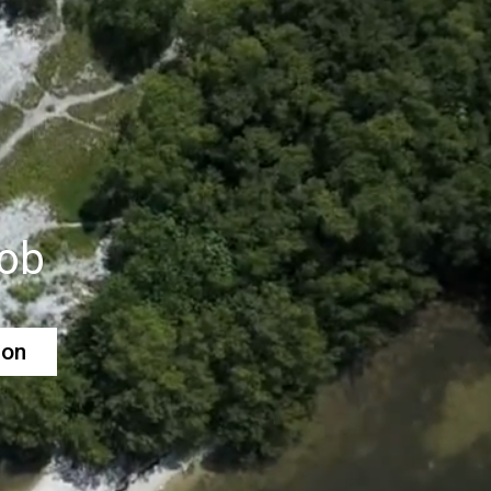
Bob
ion