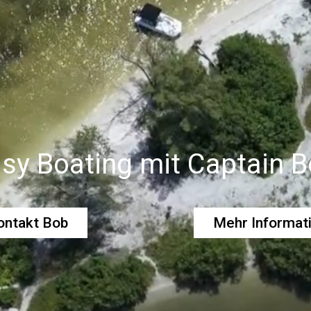
sy Boating mit Captain 
ontakt Bob
Mehr Informat